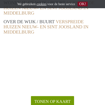
WONEN IN DE WIJK / BUURT
VERSPREIDE
OK!
We gebruiken
cookies
voor de beste service
HUIZEN NIEUW- EN SINT JOOSLAND IN
MIDDELBURG
OVER DE WIJK / BUURT
VERSPREIDE
HUIZEN NIEUW- EN SINT JOOSLAND IN
MIDDELBURG
TONEN OP KAART