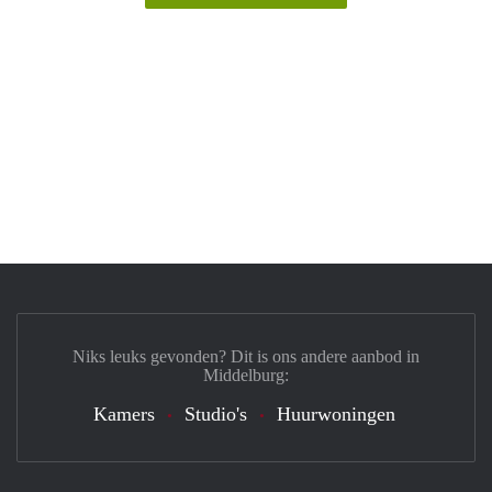
Niks leuks gevonden? Dit is ons andere aanbod in
Middelburg:
Kamers
Studio's
Huurwoningen