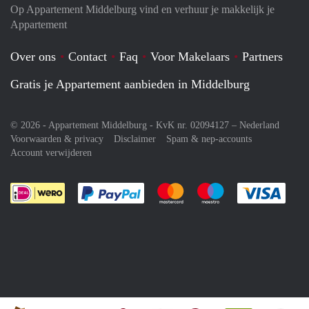
Op Appartement Middelburg vind en verhuur je makkelijk je
Appartement
Over ons
Contact
Faq
Voor Makelaars
Partners
Gratis je Appartement aanbieden in Middelburg
© 2026 - Appartement Middelburg - KvK nr. 02094127 –
Nederland
Voorwaarden & privacy
Disclaimer
Spam & nep-accounts
Account verwijderen
Je rekent gemakkelijk af met Paypal
Je rekent gemakkelijk af met M
Je rekent gemakkelij
Je re