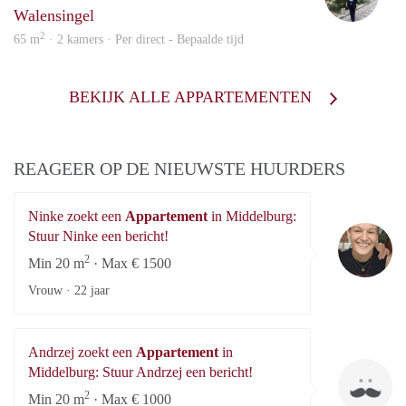
Walensingel
2
65 m
· 2 kamers · Per direct - Bepaalde tijd
BEKIJK ALLE APPARTEMENTEN
REAGEER OP DE NIEUWSTE HUURDERS
Ninke zoekt een
Appartement
in Middelburg:
Ni
Stuur Ninke een bericht!
2
Min 20 m
· Max € 1500
Vrouw ·
22 jaar
Andrzej zoekt een
Appartement
in
An
Middelburg: Stuur Andrzej een bericht!
2
Min 20 m
· Max € 1000