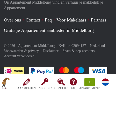
Op Appartement Middelburg vind en verhuur je makkelijk je
Appartement
Over ons
Contact
Faq
Voor Makelaars
Partners
Gratis je Appartement aanbieden in Middelburg
© 2026 - Appartement Middelburg - KvK nr. 02094127 –
Nederland
Voorwaarden & privacy
Disclaimer
Spam & nep-accounts
Account verwijderen
Je rekent gemakkelijk af met Paypal
Je rekent gemakkelijk af met M
Je rekent gemakkelij
Je re
+
AANMELDEN
INLOGGEN
GEZOCHT
FAQ
APPARTEMENT