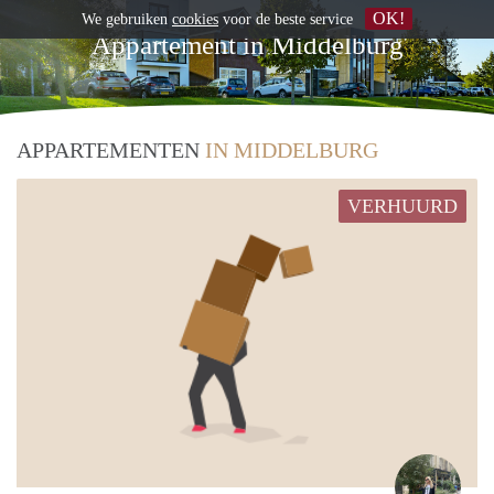
OK!
We gebruiken
cookies
voor de beste service
Appartement in Middelburg
APPARTEMENTEN
IN MIDDELBURG
VERHUURD
Hele