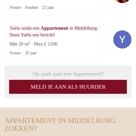
Vrouw · Student ·
22 jaar
Yaëla zoekt een
Appartement
in Middelburg:
Ya
Stuur Yaëla een bericht!
2
Min 20 m
· Max € 1200
Vrouw ·
20 jaar
Op zoek naar een Appartement?
MELD JE AAN ALS HUURDER
APPARTEMENT IN MIDDELBURG
ZOEKEN?