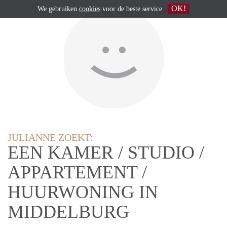
OK!
We gebruiken
cookies
voor de beste service
JULIANNE ZOEKT:
EEN KAMER / STUDIO /
APPARTEMENT /
HUURWONING IN
MIDDELBURG